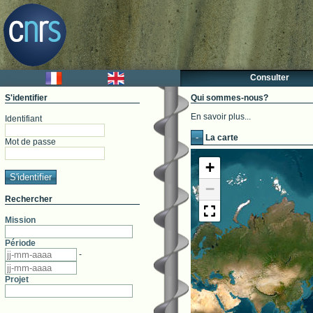
Consulter
S'identifier
Qui sommes-nous?
En savoir plus...
Identifiant
-
La carte
Mot de passe
+
−
Rechercher
Mission
Période
-
Projet